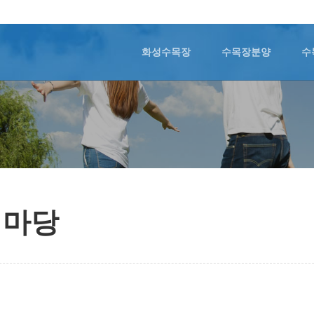
화성수목장
수목장분양
수
림마당