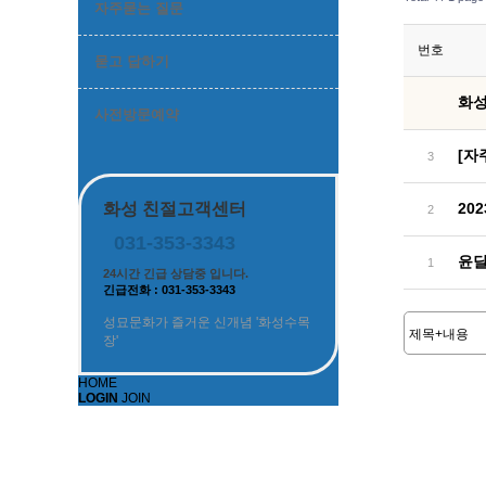
자주묻는 질문
번호
묻고 답하기
화성
사전방문예약
[자
3
화성 친절고객센터
20
2
031-353-3343
윤달
1
24시간 긴급 상담중 입니다.
긴급전화 : 031-353-3343
성묘문화가 즐거운 신개념 '화성수목
장'
HOME
LOGIN
JOIN