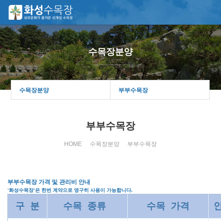
수목장분양
수목장분양
부부수목장
부부수목장
HOME
수목장분양
부부수목장
부부수목장 가격 및 관리비 안내
'화성수목장'은
한번 계약으로 영구히 사용
이 가능합니다.
구 분
수목 종류
수목 가격