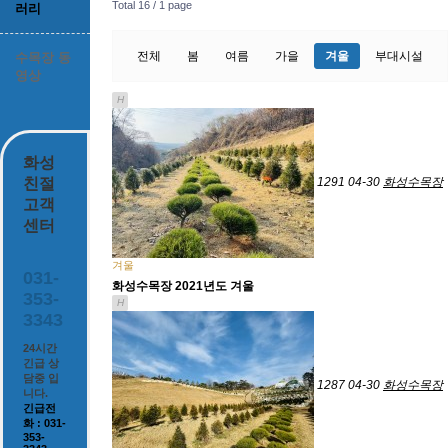
Total 16 /
1 page
러리
전체
봄
여름
가을
겨울
부대시설
수목장 동
영상
H
화성
친절
1291
04-30
화성수목장
고객
센터
겨울
031-
화성수목장 2021년도 겨울
353-
H
3343
24시간
긴급 상
담중 입
1287
04-30
화성수목장
니다.
긴급전
화 : 031-
353-