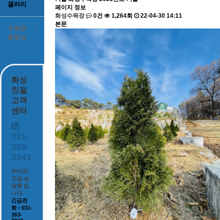
갤러리
페이지 정보
화성수목장
0건
1,264회
22-04-30 14:11
본문
수목장
동영상
화성
친절
고객
센터
031-
353-
3343
24시간
긴급 상
담중 입
니다.
긴급전
화 : 031-
353-