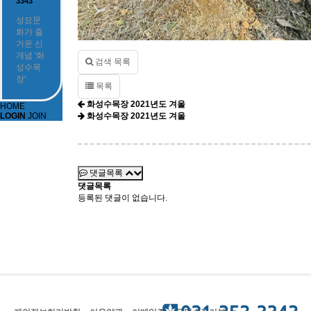
3343
성묘문
화가 즐
거운 신
개념 '화
검색 목록
성수목
장'
목록
화성수목장 2021년도 겨울
HOME
화성수목장 2021년도 겨울
LOGIN
JOIN
댓글목록
댓글목록
등록된 댓글이 없습니다.