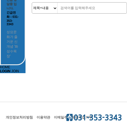
담중 입
니다.
긴급전
화 : 031-
353-
3343
성묘문
화가 즐
거운 신
개념 '화
성수목
장'
HOME
LOGIN
JOIN
개인정보처리방침
이용약관
이메일주소 무단수집거부