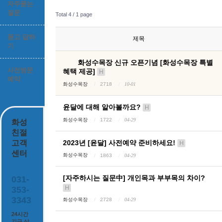
자주묻는
질문
Total 4 /
1 page
묻고 답하
제목
기
화성수목장 신규 오픈기념 [화성수목장 특별
사전방문
혜택 제공]
H
예약
화성수목장
2718
10-01
윤달에 대해 알아볼까요?
H
화성수목장
1722
04-29
화성
친절
2023년 [윤달] 사전예약 준비하세요!
고객
H
센터
화성수목장
1863
04-29
[자주하시는 질문中] 개인목과 부부목의 차이?
031-
H
353-
3343
화성수목장
2728
04-29
24시간
긴급 상