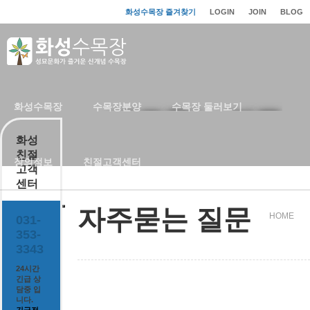
화성수목장 즐겨찾기
LOGIN
JOIN
BLOG
화성수목장
수목장분양
수목장 둘러보기
자주묻는 질문
화성
친절
장의정보
친절고객센터
고객
센터
자주묻는 질문
HOME
031-
353-
3343
24시간
긴급 상
담중 입
니다.