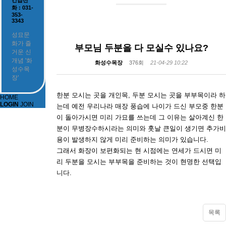
긴급전
화 : 031-
353-
3343
성묘문
화가 즐
부모님 두분을 다 모실수 있나요?
거운 신
개념 '화
화성수목장
376회
21-04-29 10:22
성수목
장'
한분 모시는 곳을 개인목, 두분 모시는 곳을 부부목이라 하
HOME
LOGIN
JOIN
는데 예전 우리나라 매장 풍습에 나이가 드신 부모중 한분
이 돌아가시면 미리 가묘를 쓰는데 그 이유는 살아계신 한
분이 무병장수하시라는 의미와 훗날 큰일이 생기면 추가비
용이 발생하지 않게 미리 준비하는 의미가 있습니다.
그래서 화장이 보편화되는 현 시점에는 연세가 드시면 미
리 두분을 모시는 부부목을 준비하는 것이 현명한 선택입
니다.
목록