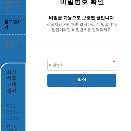
비밀번호 확인
자주묻는
질문
비밀글 기능으로 보호된 글입니다.
묻고 답하
작성자와 관리자만 열람하실 수 있습니다.
기
본인이라면 비밀번호를 입력하세요.
사전방문
예약
화성
친절
고객
센터
031-
353-
3343
24시간
긴급 상