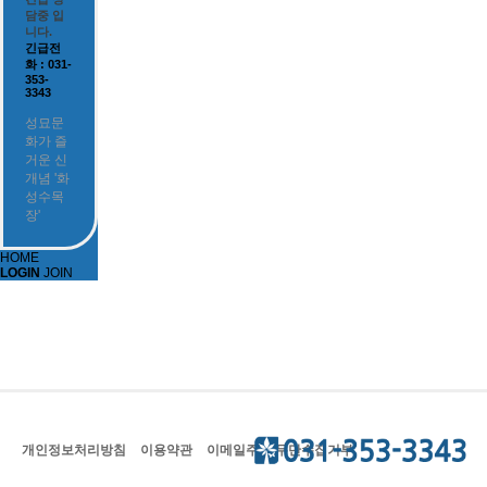
담중 입
니다.
긴급전
화 : 031-
353-
3343
성묘문
화가 즐
거운 신
개념 '화
성수목
장'
HOME
LOGIN
JOIN
개인정보처리방침
이용약관
이메일주소 무단수집거부