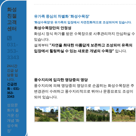
화성
친절
유가족 중심의 차별화 '화성수목장'
고객
'화성수목장'은
유가족의 입장에서 자연친화적으로 조성
되어져 있습니다.
화성수목장만의 안정성
센터
화성시 정식 하가를 받은 수목장으로 사후관리까지 안심하실 수
있습니다.
031-
설계부터
"자연을 최대한 아름답게 보존하고 조성되어 유족의
353-
입장에서 힐링하실 수 있는 새로운 개념의 수목장"
입니다.
3343
24시간
긴급 상
담중 입
니다.
풍수지리에 입각한 명당중의 명당
긴급전
풍수지리에 의해 명당중의 명당으로 손꼽히는 화성수목장은 주
화 : 031-
변경관이 수려하고 풍수지리적으로 뛰어나 문중묘로도 조성이
353-
3343
되어 있습니다.
성묘문
화가 즐
거운 신
개념 '화
성수목
장'